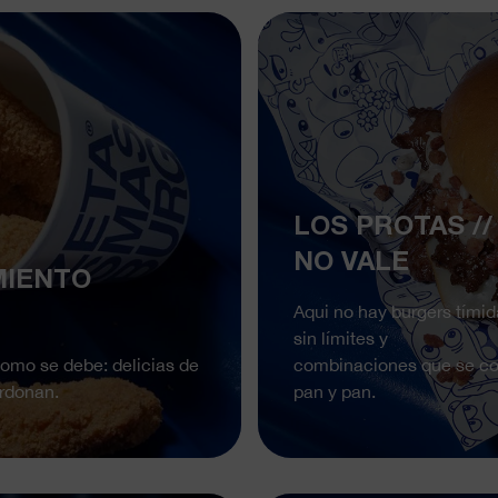
LOS PROTAS //
NO VALE
MIENTO
Aqui no hay burgers tímid
sin límites y
 como se debe: delicias de
combinaciones que se con
erdonan.
pan y pan.