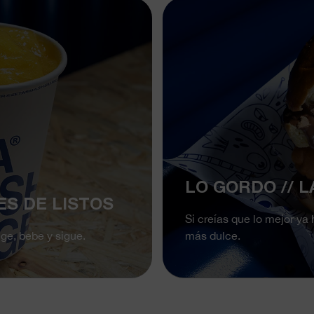
LO GORDO // 
ES DE LISTOS
Si creías que lo mejor ya
ge, bebe y sigue.
más dulce.