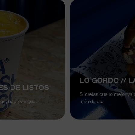
LO GORDO // 
ES DE LISTOS
Si creías que lo mejor ya
ge, bebe y sigue.
más dulce.