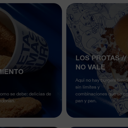
LOS PROTAS //
NO VALE
MIENTO
Aqui no hay burgers tímid
sin límites y
 como se debe: delicias de
combinaciones que se con
erdonan.
pan y pan.